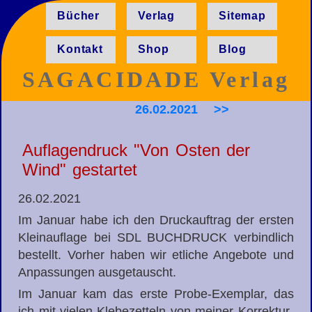
Bücher
Verlag
Sitemap
Kontakt
Shop
Blog
SAGACIDADE Verlag
26.02.2021
>>
Auflagendruck "Von Osten der
Wind" gestartet
26.02.2021
Im Januar habe ich den Druck­auftrag der ersten
Klein­auflage bei SDL BUCH­DRUCK verbindlich
bestellt. Vorher haben wir etliche Angebote und
Anpassungen ausgetauscht.
Im Januar kam das erste Probe-Exemplar, das
ich mit vielen Klebe­zetteln von meiner Korrektur­